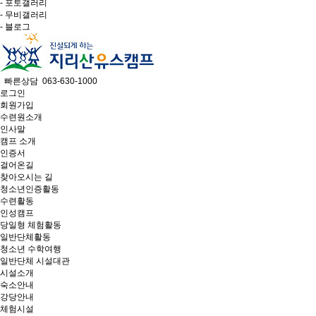
- 포토갤러리
- 무비갤러리
- 블로그
빠른상담 063-630-1000
로그인
회원가입
수련원소개
인사말
캠프 소개
인증서
걸어온길
찾아오시는 길
청소년인증활동
수련활동
인성캠프
당일형 체험활동
일반단체활동
청소년 수학여행
일반단체 시설대관
시설소개
숙소안내
강당안내
체험시설