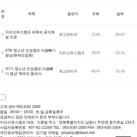
번
제목
글쓴이
조회
날짜
호
지리산유스캠프 유튜브 공식채
3
최고관리자
2130
08-07
널 오픈
47th 청소년 인성캠프 마음빼기
2
지리산유스캠프
4976
10-31
명상(현재모집중)
'47기 청소년 인성캠프 마음빼
1
최고관리자
6074
10-30
기 명상' 학부모 동의서
고객 센터
063-630-1000
평일 : 09:00 ~ 18:00 , 토,일,공휴일휴무
궁금하신 점은 언제든지 문의 부탁드립니다.
지리산유스캠프
대표 : 이종범
주소 : 전북특별자치도 남원시 주천면 웅치윗길 133-5
사업자등록번호 : 407-81-22204
TEL : 063-630-1000
FAX : 063-630-1004
개인정보책임관리자 : 강기엽
이메일 : jirisanyc@daum.net