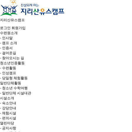
지리산유스캠프
로그인
회원가입
수련원소개
- 인사말
- 캠프 소개
- 인증서
- 걸어온길
- 찾아오시는 길
청소년인증활동
- 수련활동
- 인성캠프
- 당일형 체험활동
일반단체활동
- 청소년 수학여행
- 일반단체 시설대관
시설소개
- 숙소안내
- 강당안내
- 체험시설
- 편의시설
열린마당
- 공지사항