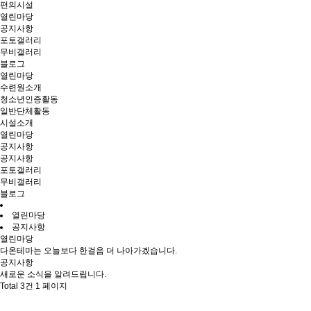
편의시설
열린마당
공지사항
포토갤러리
무비갤러리
블로그
열린마당
수련원소개
청소년인증활동
일반단체활동
시설소개
열린마당
공지사항
공지사항
포토갤러리
무비갤러리
블로그
열린마당
공지사항
열린마당
다온테마는 오늘보다 한걸음 더 나아가겠습니다.
공지사항
새로운 소식을 알려드립니다.
Total 3건
1 페이지